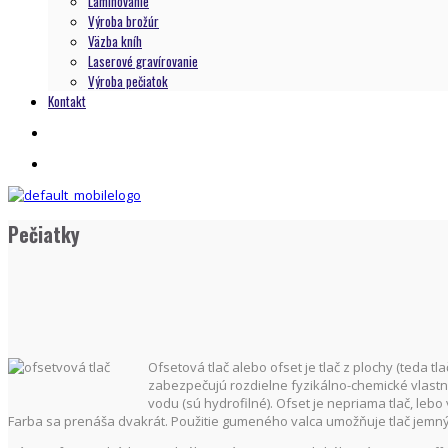
Laminovanie
Výroba brožúr
Väzba kníh
Laserové gravírovanie
Výroba pečiatok
Kontakt
Pečiatky
Ofsetová tlač alebo ofset je tlač z plochy (teda tla
zabezpečujú rozdielne fyzikálno-chemické vlastnost
vodu (sú hydrofilné). Ofset je nepriama tlač, leb
Farba sa prenáša dvakrát. Použitie gumeného valca umožňuje tlač jemných 