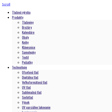
Scroll
Tlačová výroba
Produkty
Tlačoviny
Brožúry
Kalendáre
Obaly
Knihy
Klávesnice
Samolepky
Textil
Pečiatky
Technológie
Ofsetová tlač
Digitálna tlač
Veľkoformátová tlač
UV tlač
Sublimačná tlač
Sieťotlač
Výsek
UV parciálne lakovanie