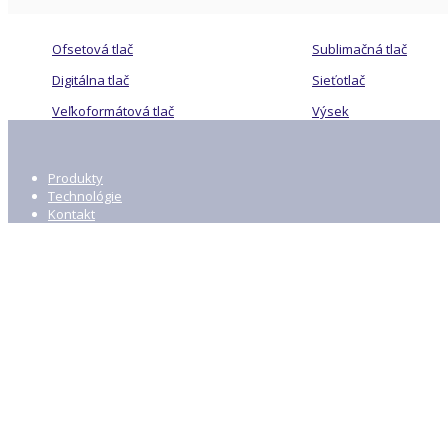
Ofsetová tlač
Sublimačná tlač
Digitálna tlač
Sieťotlač
Veľkoformátová tlač
Výsek
Produkty
Technológie
Kontakt