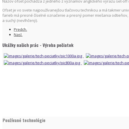
Názov ofset pochádza z jedného z významov anglického výrazu set-off (n
Ofset je vo svete najpoužívanejšou tlačovou technikou a má takmer univer
farieb má presné číselné označenie a presný pomer miešania odtieňov, čo 
a suchý (nevlhčený).
Predch.
Nasl.
Ukážky našich prác - Výroba pečiatok
Používané technológie